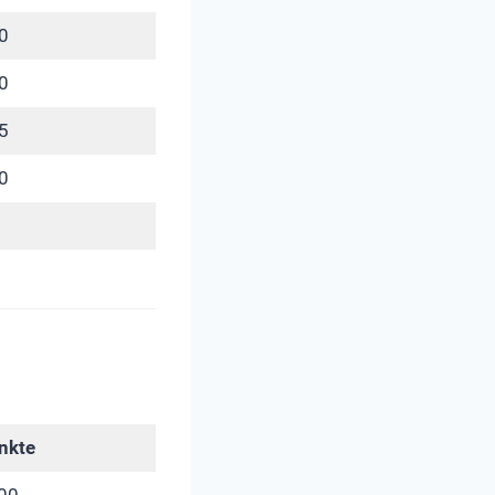
0
0
5
0
nkte