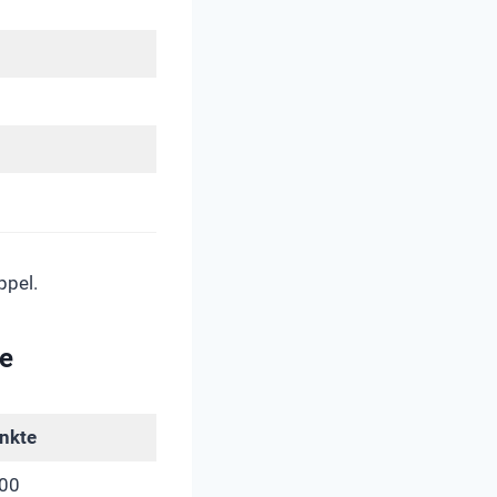
ppel.
te
nkte
00