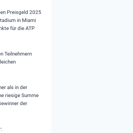
pen Preisgeld 2025
Stadium in Miami
nkte für die ATP
en Teilnehmern
gleichen
er als in der
ine riesige Summe
 Gewinner der
: