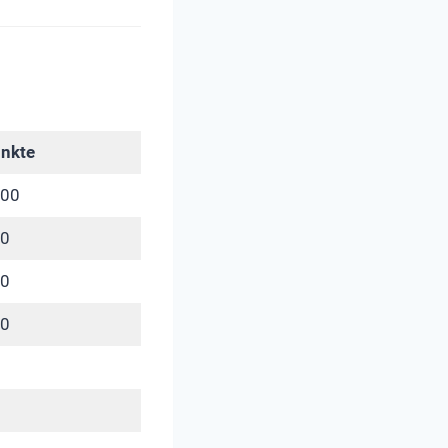
nkte
00
0
0
0