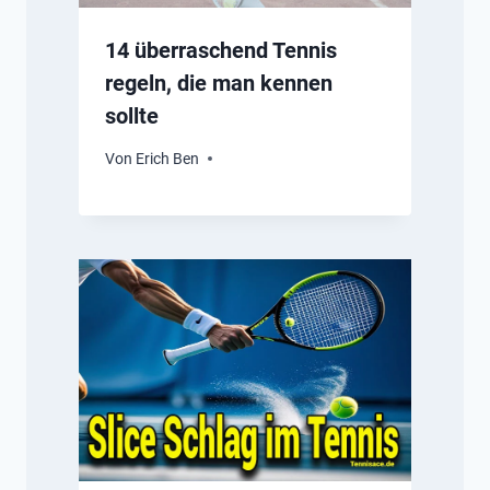
14 überraschend Tennis
regeln, die man kennen
sollte
Von
Erich Ben