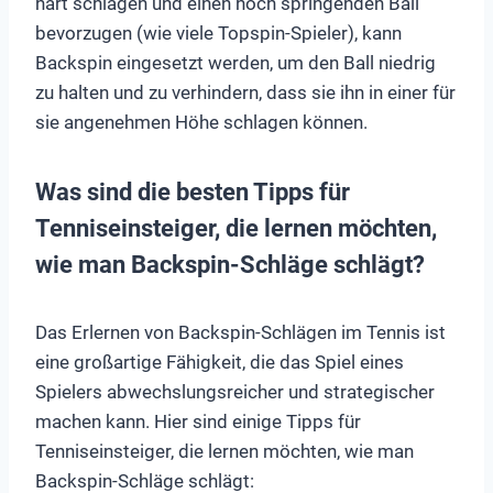
hart schlagen und einen hoch springenden Ball
bevorzugen (wie viele Topspin-Spieler), kann
Backspin eingesetzt werden, um den Ball niedrig
zu halten und zu verhindern, dass sie ihn in einer für
sie angenehmen Höhe schlagen können.
Was sind die besten Tipps für
Tenniseinsteiger, die lernen möchten,
wie man Backspin-Schläge schlägt?
Das Erlernen von Backspin-Schlägen im Tennis ist
eine großartige Fähigkeit, die das Spiel eines
Spielers abwechslungsreicher und strategischer
machen kann. Hier sind einige Tipps für
Tenniseinsteiger, die lernen möchten, wie man
Backspin-Schläge schlägt: