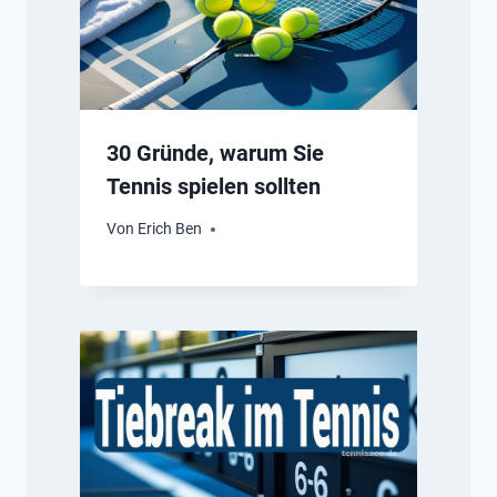
30 Gründe, warum Sie
Tennis spielen sollten
Von
Erich Ben