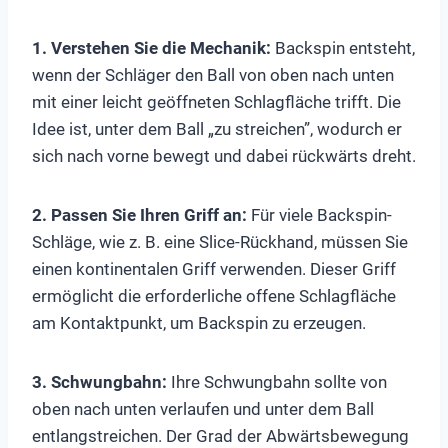
1. Verstehen Sie die Mechanik:
Backspin entsteht,
wenn der Schläger den Ball von oben nach unten
mit einer leicht geöffneten Schlagfläche trifft. Die
Idee ist, unter dem Ball „zu streichen”, wodurch er
sich nach vorne bewegt und dabei rückwärts dreht.
2. Passen Sie Ihren Griff an:
Für viele Backspin-
Schläge, wie z. B. eine Slice-Rückhand, müssen Sie
einen kontinentalen Griff verwenden. Dieser Griff
ermöglicht die erforderliche offene Schlagfläche
am Kontaktpunkt, um Backspin zu erzeugen.
3. Schwungbahn:
Ihre Schwungbahn sollte von
oben nach unten verlaufen und unter dem Ball
entlangstreichen. Der Grad der Abwärtsbewegung