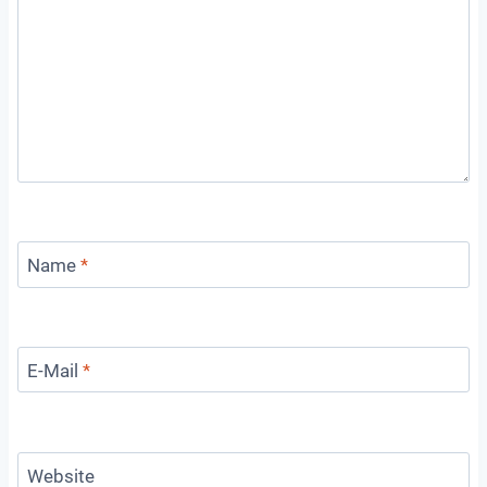
Name
*
E-Mail
*
Website