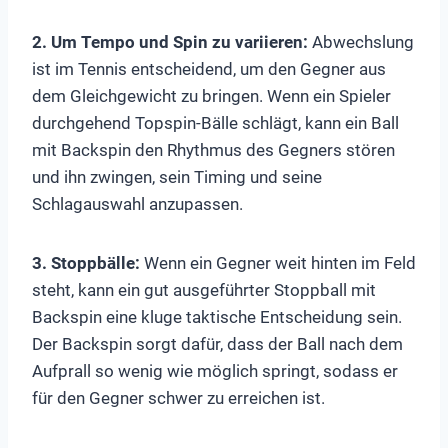
2. Um Tempo und Spin zu variieren:
Abwechslung
ist im Tennis entscheidend, um den Gegner aus
dem Gleichgewicht zu bringen. Wenn ein Spieler
durchgehend Topspin-Bälle schlägt, kann ein Ball
mit Backspin den Rhythmus des Gegners stören
und ihn zwingen, sein Timing und seine
Schlagauswahl anzupassen.
3. Stoppbälle:
Wenn ein Gegner weit hinten im Feld
steht, kann ein gut ausgeführter Stoppball mit
Backspin eine kluge taktische Entscheidung sein.
Der Backspin sorgt dafür, dass der Ball nach dem
Aufprall so wenig wie möglich springt, sodass er
für den Gegner schwer zu erreichen ist.