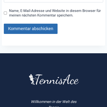
Name, E-Mail-Adresse und Website in diesem Browser für
meinen nächsten Kommentar speichern.
Willkommen in der Welt des